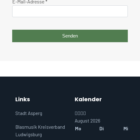
E-Mail-Adresse
*
Senden
Links
Kalender
Vorheriges
Vorheriger
Nächstes
Nächstes
Stadt Asperg
Jahr
Monat
Jahr
Monat
August 2026
Blasmusik Kreisverband
Mo
Di
Mi
Ludwigsburg