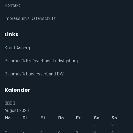
Kontakt
Impressum / Datenschutz
Links
Stadt Asperg
Blasmusik Kreisverband Ludwigsburg
Blasmusik Landesverband BW
Kalender
Vorheriges
Vorheriger
Nächstes
Nächstes
Jahr
Monat
Jahr
Monat
August 2026
Mo
Di
Mi
Do
Fr
Sa
So
1
2