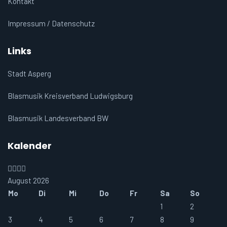
Kontakt
Impressum / Datenschutz
Links
Stadt Asperg
Blasmusik Kreisverband Ludwigsburg
Blasmusik Landesverband BW
Kalender
Vorheriges
Vorheriger
Nächstes
Nächstes
Jahr
Monat
Jahr
Monat
August 2026
Mo
Di
Mi
Do
Fr
Sa
So
1
2
3
4
5
6
7
8
9