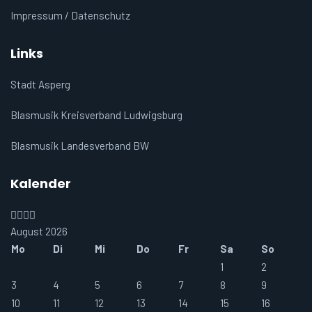
Impressum / Datenschutz
Links
Stadt Asperg
Blasmusik Kreisverband Ludwigsburg
Blasmusik Landesverband BW
Kalender
Vorheriges
Vorheriger
Nächstes
Nächstes
Jahr
Monat
Jahr
Monat
August 2026
Mo
Di
Mi
Do
Fr
Sa
So
1
2
3
4
5
6
7
8
9
10
11
12
13
14
15
16